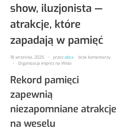
show, iluzjonista —
atrakcje, które
zapadają w pamięć
18 września, 2025
przez
abcx
brak komentarzy
Organizacja imprez na Wiśle
Rekord pamięci
zapewnią
niezapomniane atrakcje
na weselu