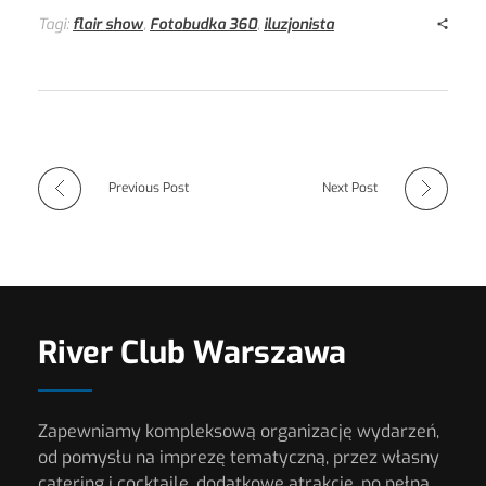
Tagi:
flair show
,
Fotobudka 360
,
iluzjonista
Previous Post
Next Post
River Club Warszawa
Zapewniamy kompleksową organizację wydarzeń,
od pomysłu na imprezę tematyczną, przez własny
catering i cocktaile, dodatkowe atrakcje, po pełną