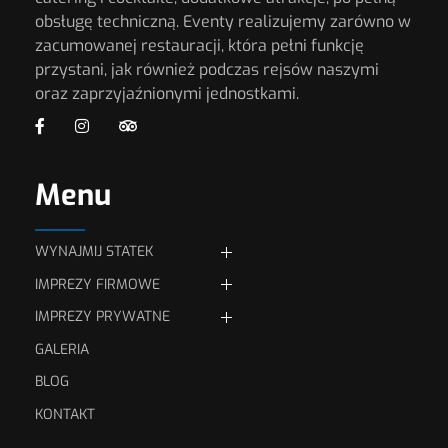
obsługę techniczną. Eventy realizujemy zarówno w
zacumowanej restauracji, która pełni funkcję
przystani, jak również podczas rejsów naszymi
oraz zaprzyjaźnionymi jednostkami.
Menu
WYNAJMIJ STATEK
IMPREZY FIRMOWE
JEDNOSTKI PŁYWAJĄCE
IMPREZY PRYWATNE
Eventy firmowe
GALERIA
Przyjęcia rodzinne
Wynajmij statek Stalmach
Konferencje i szkolenia
(max. 52 osób)
BLOG
Organizacja wesel
Kolacje serwowane
KONTAKT
Wynajmij szkutę „Tango”
(max. 12 osób)
Zamów imprezę