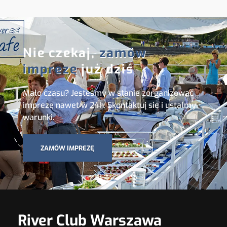
Nie czekaj,
zamów
imprezę
już dziś
Mało czasu? Jesteśmy w stanie zorganizować
imprezę nawet w 24h. Skontaktuj się i ustalmy
warunki.
ZAMÓW IMPREZĘ
River Club Warszawa