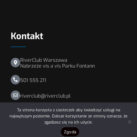
Kontakt
RiverClub Warszawa
Nabrzeże vis a vis Parku Fontann
501 555 211
riverclub@riverclub.pl
Ta strona korzysta z ciasteczek aby świadczyć usługi na
najwyższym poziomie. Dalsze korzystanie ze strony oznacza, że
zgadzasz się na ich użycie.
© 2026 RiverClub Organizacja imprez na
Wiśle.
Zgoda