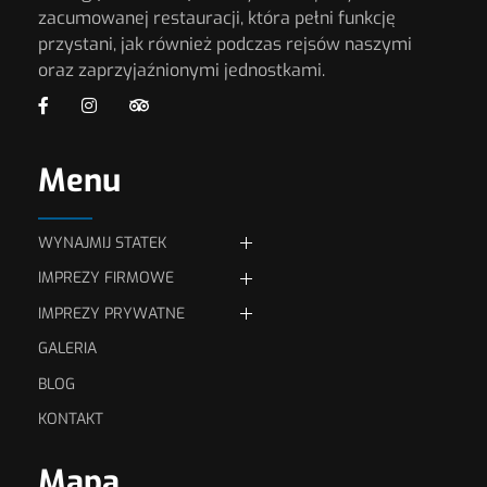
zacumowanej restauracji, która pełni funkcję
przystani, jak również podczas rejsów naszymi
oraz zaprzyjaźnionymi jednostkami.
Menu
WYNAJMIJ STATEK
IMPREZY FIRMOWE
JEDNOSTKI PŁYWAJĄCE
IMPREZY PRYWATNE
Eventy firmowe
GALERIA
Przyjęcia rodzinne
Wynajmij statek Stalmach
Konferencje i szkolenia
(max. 52 osób)
BLOG
Organizacja wesel
Kolacje serwowane
KONTAKT
Wynajmij szkutę „Tango”
(max. 12 osób)
Zamów imprezę
Oferta eventowa
Mapa