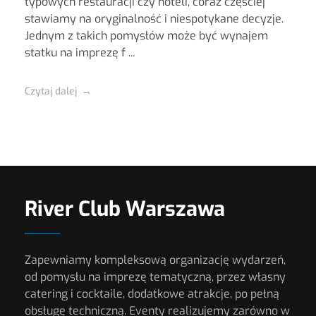
typowych restauracji czy hoteli, coraz częściej
stawiamy na oryginalność i niespotykane decyzje.
Jednym z takich pomysłów może być wynajem
statku na imprezę f ...
Czytaj dalej
River Club Warszawa
Zapewniamy kompleksową organizację wydarzeń,
od pomysłu na imprezę tematyczną, przez własny
catering i cocktaile, dodatkowe atrakcje, po pełną
obsługę techniczną. Eventy realizujemy zarówno w