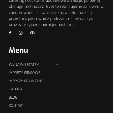
catering i cocktaile, dodatkowe atrakcje, po pełną
obsługę techniczną. Eventy realizujemy zarówno w
zacumowanej restauracji, która pełni funkcję
przystani, jak również podczas rejsów naszymi
oraz zaprzyjaźnionymi jednostkami.
Menu
WYNAJMIJ STATEK
IMPREZY FIRMOWE
JEDNOSTKI PŁYWAJĄCE
IMPREZY PRYWATNE
Eventy firmowe
GALERIA
Przyjęcia rodzinne
Wynajmij statek Stalmach
Konferencje i szkolenia
(max. 52 osób)
BLOG
Organizacja wesel
Kolacje serwowane
KONTAKT
Wynajmij szkutę „Tango”
(max. 12 osób)
Zamów imprezę